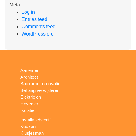
Meta
Log in
Entries feed
Comments feed
WordPress.org
Aanemer
Architect
Badkamer renovatie
Behang verwijderen
Elektricien
Hovenier
Isolatie
Installatiebedrijf
Keuken
Klusjesman