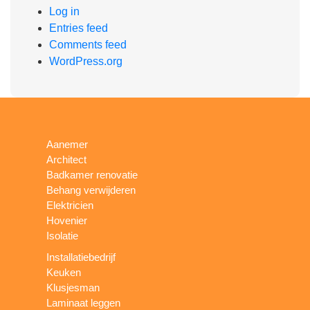
Log in
Entries feed
Comments feed
WordPress.org
Aanemer
Architect
Badkamer renovatie
Behang verwijderen
Elektricien
Hovenier
Isolatie
Installatiebedrijf
Keuken
Klusjesman
Laminaat leggen