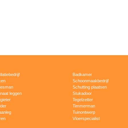
llatiebedrijf
Badkamer
ken
Schoonmaakbedrijf
jesman
Schutting plaatsen
naat leggen
Stukadoor
gieter
Tegelzetter
lder
Timmerman
aanleg
Tuinontwerp
ren
Vloerspecialist