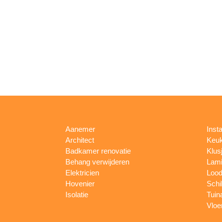
Aanemer
Insta
Architect
Keu
Badkamer renovatie
Klus
Behang verwijderen
Lami
Elektricien
Lood
Hovenier
Schi
Isolatie
Tuin
Vloe