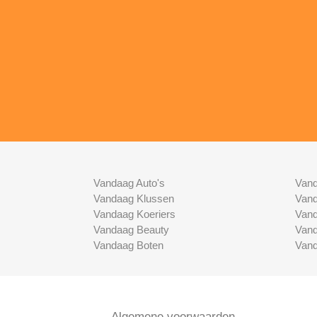
Vandaag Auto's
Vand
Vandaag Klussen
Vand
Vandaag Koeriers
Vand
Vandaag Beauty
Vand
Vandaag Boten
Vand
Algemene voorwaarden