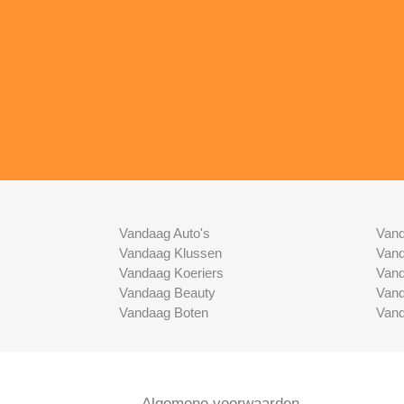
Vandaag Auto's
Vand
Vandaag Klussen
Vand
Vandaag Koeriers
Vand
Vandaag Beauty
Vand
Vandaag Boten
Vand
Algemene voorwaarden