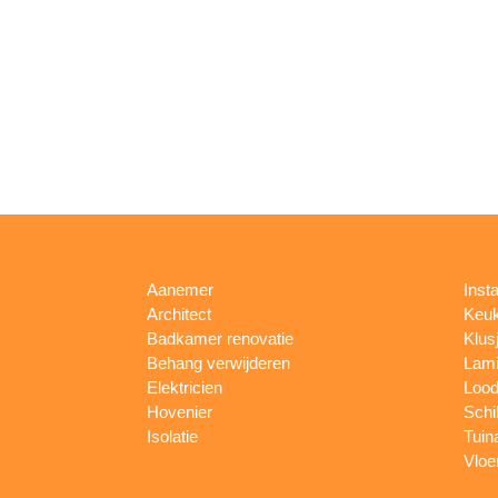
Aanemer
Insta
Architect
Keu
Badkamer renovatie
Klus
Behang verwijderen
Lami
Elektricien
Lood
Hovenier
Schi
Isolatie
Tuin
Vloe