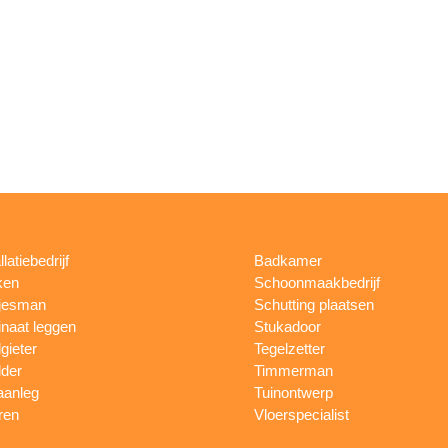
llatiebedrijf
Badkamer
ken
Schoonmaakbedrijf
jesman
Schutting plaatsen
naat leggen
Stukadoor
gieter
Tegelzetter
lder
Timmerman
aanleg
Tuinontwerp
ren
Vloerspecialist