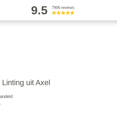
9.5
7906 reviews
 Linting uit Axel
handeld
.