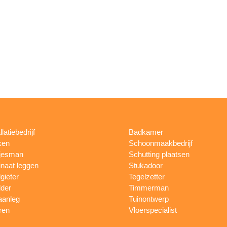
llatiebedrijf
Badkamer
ken
Schoonmaakbedrijf
jesman
Schutting plaatsen
naat leggen
Stukadoor
gieter
Tegelzetter
lder
Timmerman
aanleg
Tuinontwerp
ren
Vloerspecialist