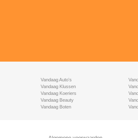
Vandaag Auto's
Vand
Vandaag Klussen
Vand
Vandaag Koeriers
Vand
Vandaag Beauty
Vand
Vandaag Boten
Vand
Algemene voorwaarden