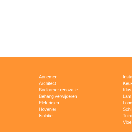
Aanemer
Insta
Architect
Keu
Badkamer renovatie
Klus
Behang verwijderen
Lami
Elektricien
Lood
Hovenier
Schi
Isolatie
Tuin
Vloe