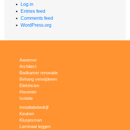
Log in
Entries feed
Comments feed
WordPress.org
Aanemer
Architect
Badkamer renovatie
Behang verwijderen
Elektricien
Hovenier
Isolatie
Installatiebedrijf
Keuken
Klusjesman
Laminaat leggen