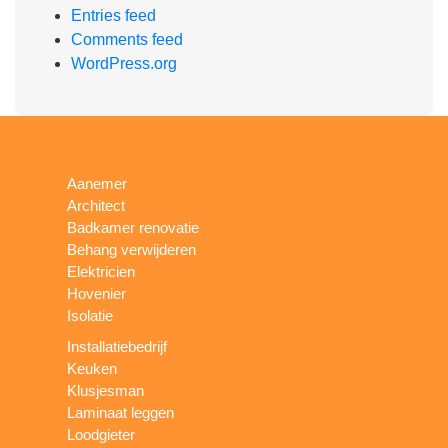
Entries feed
Comments feed
WordPress.org
Aanemer
Architect
Badkamer renovatie
Behang verwijderen
Elektricien
Hovenier
Isolatie
Installatiebedrijf
Keuken
Klusjesman
Laminaat leggen
Loodgieter