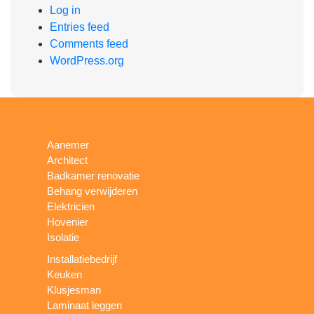
Log in
Entries feed
Comments feed
WordPress.org
Aanemer
Architect
Badkamer renovatie
Behang verwijderen
Elektricien
Hovenier
Isolatie
Installatiebedrijf
Keuken
Klusjesman
Laminaat leggen