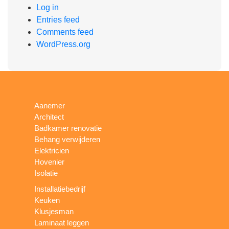
Log in
Entries feed
Comments feed
WordPress.org
Aanemer
Architect
Badkamer renovatie
Behang verwijderen
Elektricien
Hovenier
Isolatie
Installatiebedrijf
Keuken
Klusjesman
Laminaat leggen