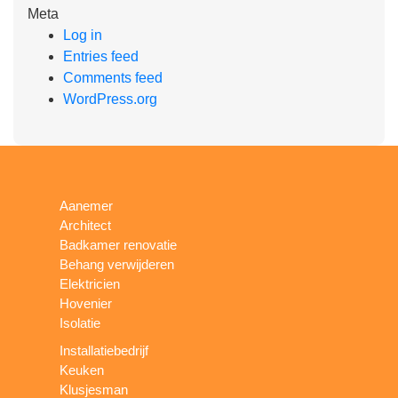
Meta
Log in
Entries feed
Comments feed
WordPress.org
Aanemer
Architect
Badkamer renovatie
Behang verwijderen
Elektricien
Hovenier
Isolatie
Installatiebedrijf
Keuken
Klusjesman