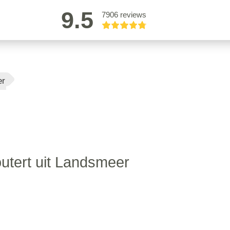
9.5
7906 reviews
er
utert uit Landsmeer