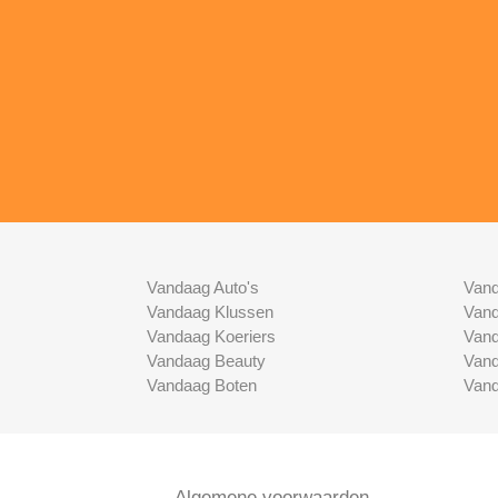
Vandaag Auto's
Vand
Vandaag Klussen
Vand
Vandaag Koeriers
Vand
Vandaag Beauty
Vand
Vandaag Boten
Vand
Algemene voorwaarden