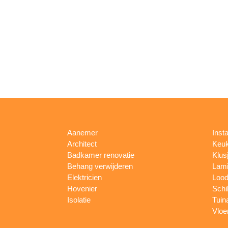
Aanemer
Insta
Architect
Keu
Badkamer renovatie
Klus
Behang verwijderen
Lami
Elektricien
Lood
Hovenier
Schi
Isolatie
Tuin
Vloe