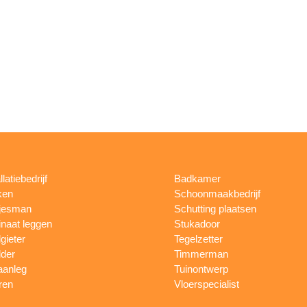
llatiebedrijf
Badkamer
ken
Schoonmaakbedrijf
jesman
Schutting plaatsen
naat leggen
Stukadoor
gieter
Tegelzetter
lder
Timmerman
aanleg
Tuinontwerp
ren
Vloerspecialist