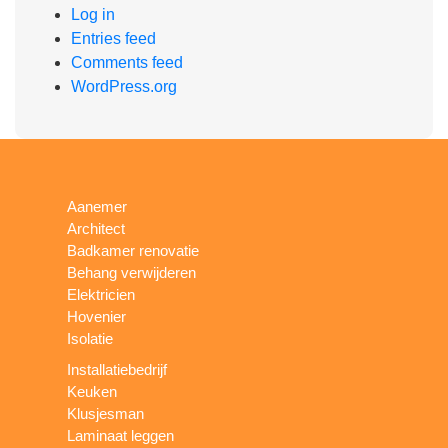
Log in
Entries feed
Comments feed
WordPress.org
Aanemer
Architect
Badkamer renovatie
Behang verwijderen
Elektricien
Hovenier
Isolatie
Installatiebedrijf
Keuken
Klusjesman
Laminaat leggen