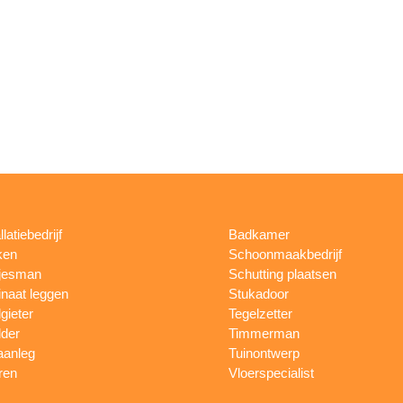
llatiebedrijf
Badkamer
ken
Schoonmaakbedrijf
jesman
Schutting plaatsen
naat leggen
Stukadoor
gieter
Tegelzetter
lder
Timmerman
aanleg
Tuinontwerp
ren
Vloerspecialist