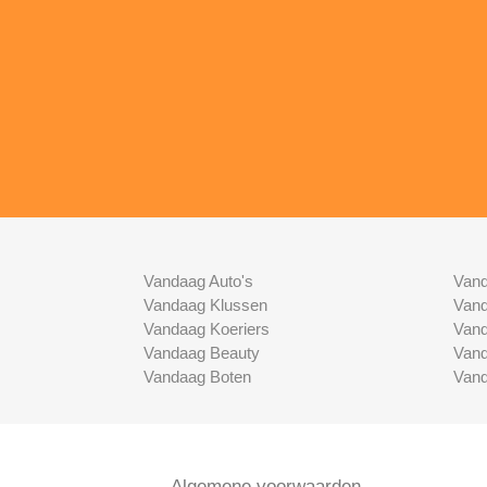
Vandaag Auto's
Vand
Vandaag Klussen
Vand
Vandaag Koeriers
Vand
Vandaag Beauty
Vand
Vandaag Boten
Vand
Algemene voorwaarden