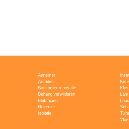
Aanemer
Insta
Architect
Keu
Badkamer renovatie
Klus
Behang verwijderen
Lami
Elektricien
Lood
Hovenier
Schi
Isolatie
Tuin
Vloe