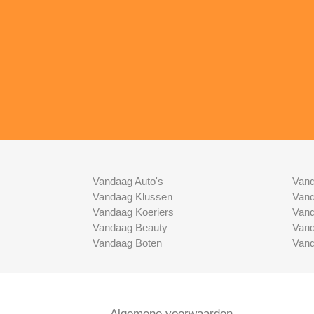
Vandaag Auto's
Vand
Vandaag Klussen
Vand
Vandaag Koeriers
Vand
Vandaag Beauty
Vand
Vandaag Boten
Vand
Algemene voorwaarden