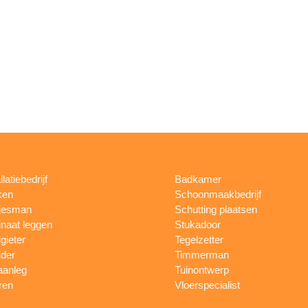
llatiebedrijf
Badkamer
ken
Schoonmaakbedrijf
jesman
Schutting plaatsen
naat leggen
Stukadoor
gieter
Tegelzetter
lder
Timmerman
aanleg
Tuinontwerp
ren
Vloerspecialist