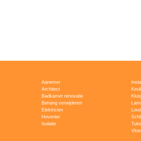
Aanemer
Insta
Architect
Keu
Badkamer renovatie
Klus
Behang verwijderen
Lami
Elektricien
Lood
Hovenier
Schi
Isolatie
Tuin
Vloe