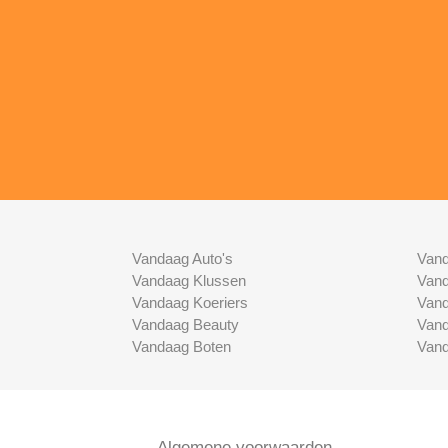
Vandaag Auto's
Vand
Vandaag Klussen
Vand
Vandaag Koeriers
Vand
Vandaag Beauty
Vand
Vandaag Boten
Vand
Algemene voorwaarden