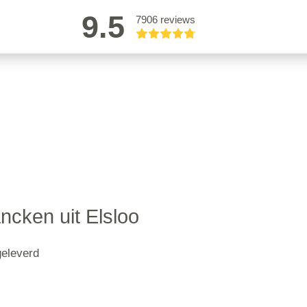
9.5
7906 reviews
ncken uit Elsloo
geleverd