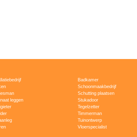
llatiebedrijf
Badkamer
ken
Schoonmaakbedrijf
jesman
Schutting plaatsen
naat leggen
Stukadoor
gieter
Tegelzetter
lder
Timmerman
aanleg
Tuinontwerp
ren
Vloerspecialist