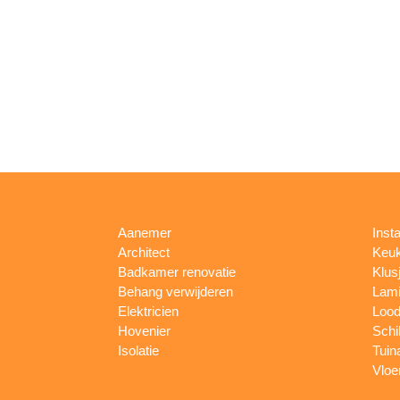
Aanemer
Insta
Architect
Keu
Badkamer renovatie
Klus
Behang verwijderen
Lami
Elektricien
Lood
Hovenier
Schi
Isolatie
Tuin
Vloe