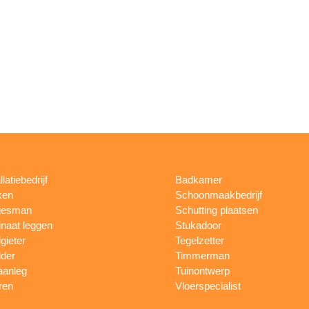
llatiebedrijf
Badkamer
ken
Schoonmaakbedrijf
jesman
Schutting plaatsen
naat leggen
Stukadoor
gieter
Tegelzetter
lder
Timmerman
aanleg
Tuinontwerp
ren
Vloerspecialist