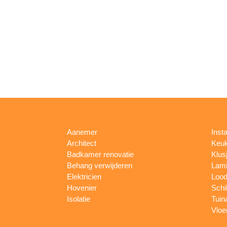
Aanemer
Insta
Architect
Keu
Badkamer renovatie
Klus
Behang verwijderen
Lami
Elektricien
Lood
Hovenier
Schi
Isolatie
Tuin
Vloe