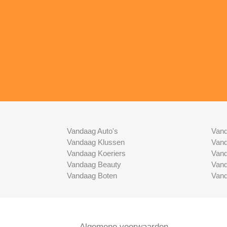
Vandaag Auto's
Vand
Vandaag Klussen
Vand
Vandaag Koeriers
Vand
Vandaag Beauty
Vand
Vandaag Boten
Vand
Algemene voorwaarden