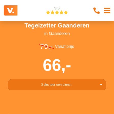
9.5
Tegelzetter Gaanderen
in Gaanderen
79,-
Vanaf prijs
66,-
Selecteer een dienst