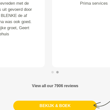
Super goede service! De auto is
netjes op afgesproken tijd
opgehaald en ook netjes weer
thuis gebracht! Aardige jongen
die onze auto gemaakt heeft !!!
Zeeeeer vriendelijk en goede
service!! Een dikke 10 voor
service right.
View all our 7906 reviews
BEKIJK & BOEK