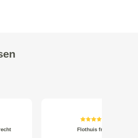
sen
Honbeeks from Rhenen