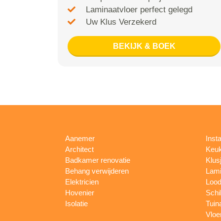
Laminaatvloer perfect gelegd
Uw Klus Verzekerd
BEKIJK & BOEK
Aanemer
Insta
Architect
Keu
Badkamer renovatie
Klus
Behang verwijderen
Lami
Elektricien
Lood
Hovenier
Schi
Isolatie
Tuin
Vloe