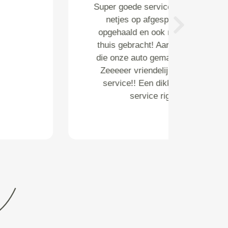
Otting garage in Ede. Nette en
verzorgde garage met
Next
vakmanschap en goede
mensen. Goed, snel en duidelijk
geholpen voor een
aankoopkeuring.