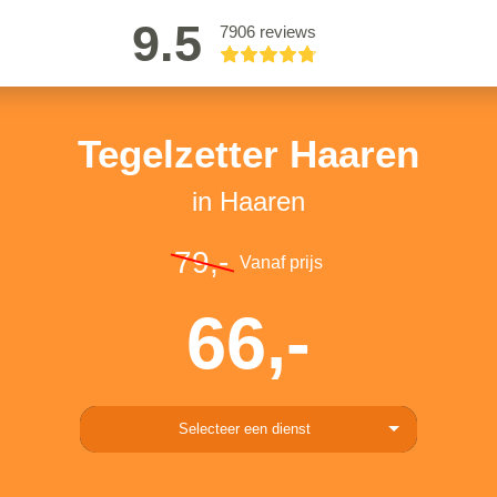
9.5
7906 reviews
Tegelzetter Haaren
in Haaren
79,-
Vanaf prijs
66,-
Selecteer een dienst