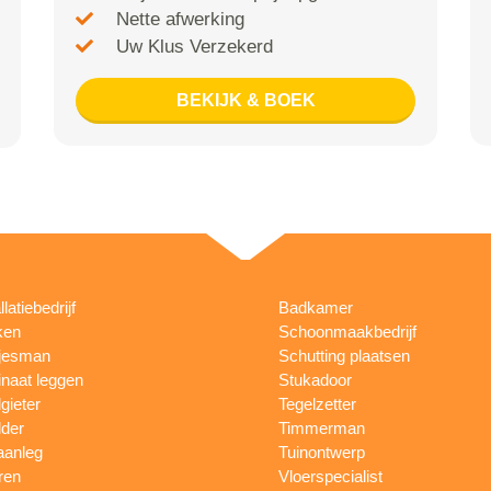
Nette afwerking
Uw Klus Verzekerd
BEKIJK & BOEK
llatiebedrijf
Badkamer
ken
Schoonmaakbedrijf
jesman
Schutting plaatsen
naat leggen
Stukadoor
gieter
Tegelzetter
lder
Timmerman
aanleg
Tuinontwerp
ren
Vloerspecialist