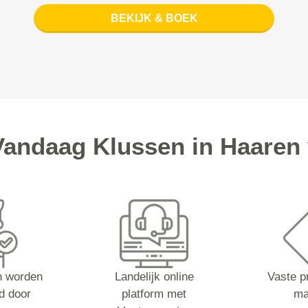
BEKIJK & BOEK
andaag Klussen in Haaren 
n worden
Landelijk online
Vaste pr
d door
platform met
ma