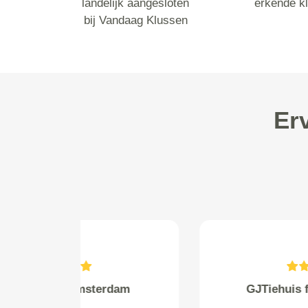
landelijk aangesloten
erkende k
bij Vandaag Klussen
Er
M.C. Jagt from Dordrecht