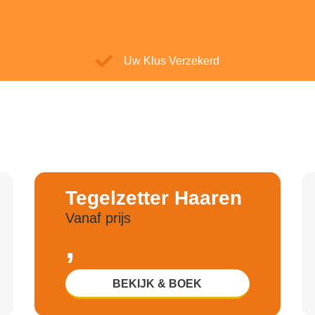
Uw Klus Verzekerd
Tegelzetter Haaren
Vanaf prijs
,
BEKIJK & BOEK