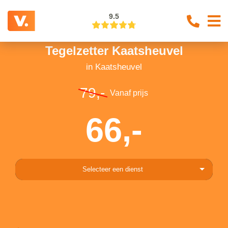
9.5
Tegelzetter Kaatsheuvel
in Kaatsheuvel
79,-
Vanaf prijs
66,-
Selecteer een dienst