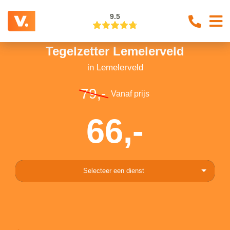
9.5
Tegelzetter Lemelerveld
in Lemelerveld
79,-
Vanaf prijs
66,-
Selecteer een dienst