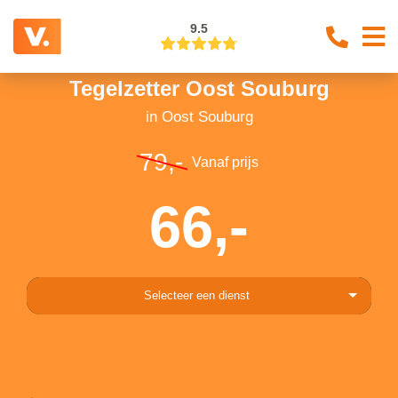
9.5
Tegelzetter Oost Souburg
in Oost Souburg
79,-
Vanaf prijs
66,-
Selecteer een dienst