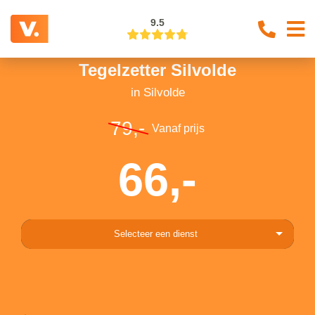
9.5
Tegelzetter Silvolde
in Silvolde
79,-
Vanaf prijs
66,-
Selecteer een dienst