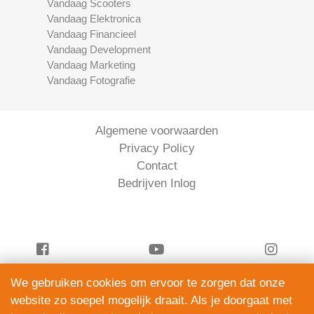
Vandaag Scooters
Vandaag Elektronica
Vandaag Financieel
Vandaag Development
Vandaag Marketing
Vandaag Fotografie
Algemene voorwaarden
Privacy Policy
Contact
Bedrijven Inlog
We gebruiken cookies om ervoor te zorgen dat onze
Vandaag Klussen is onderdeel van
website zo soepel mogelijk draait. Als je doorgaat met
ServiceRight B.V. | KVK 90914872