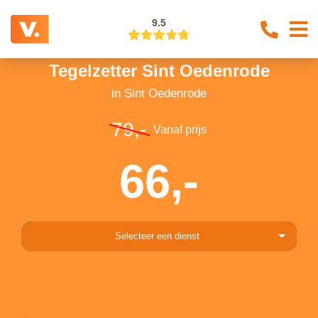
9.5
Tegelzetter Sint Oedenrode
in Sint Oedenrode
79,-
Vanaf prijs
66,-
Selecteer een dienst