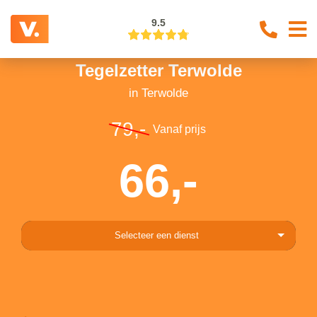
9.5
Tegelzetter Terwolde
in Terwolde
79,-
Vanaf prijs
66,-
Selecteer een dienst