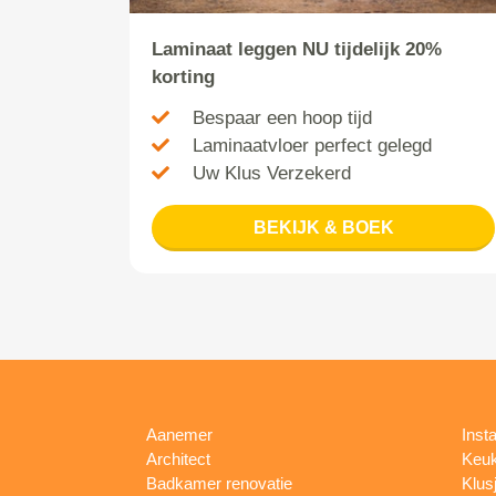
Laminaat leggen NU tijdelijk 20%
korting
Bespaar een hoop tijd
Laminaatvloer perfect gelegd
Uw Klus Verzekerd
BEKIJK & BOEK
Aanemer
Insta
Architect
Keu
Badkamer renovatie
Klus