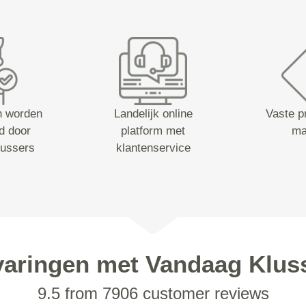
n worden
Landelijk online
Vaste pr
d door
platform met
ma
lussers
klantenservice
varingen met Vandaag Klus
9.5 from 7906 customer reviews