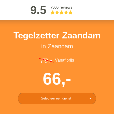
9.5
7906 reviews
Tegelzetter Zaandam
in Zaandam
79,-
Vanaf prijs
66,-
Selecteer een dienst