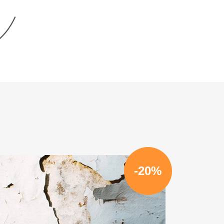
n
-20%