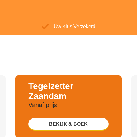
Uw Klus Verzekerd
Tegelzetter
Zaandam
Vanaf prijs
,
BEKIJK & BOEK