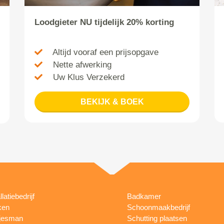
Loodgieter NU tijdelijk 20% korting
Altijd vooraf een prijsopgave
Nette afwerking
Uw Klus Verzekerd
BEKIJK & BOEK
llatiebedrijf
Badkamer
ken
Schoonmaakbedrijf
jesman
Schutting plaatsen