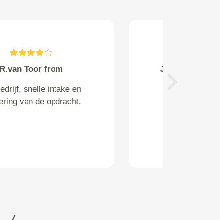
marjolein de brouwer from
Utrecht
Next
haal en brengservice top!
betaling eenvoudig auto is goed
gereinigd