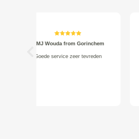
R.van Toor from
Previous
Net bedrijf, snelle intake en
uitvoering van de opdracht.