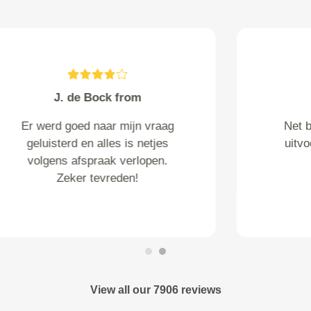
J hemmen from Beuningen
gld
Prima! Aardige persoonlijke
benadering.
View all our 7906 reviews