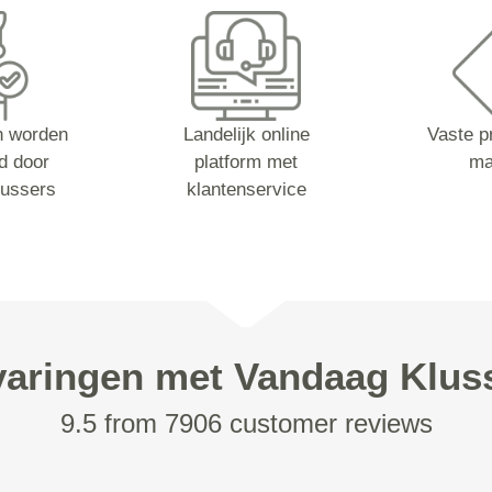
n worden
Landelijk online
Vaste pr
d door
platform met
ma
lussers
klantenservice
varingen met Vandaag Klus
9.5 from 7906 customer reviews