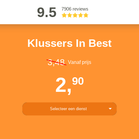
9.5
7906 reviews
Klussers In Best
3,48
Vanaf prijs
2,
90
Selecteer een dienst