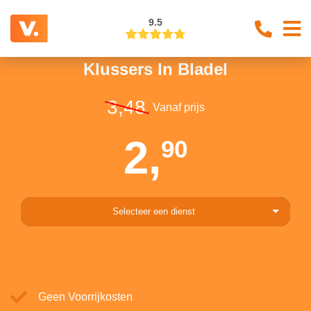
9.5
Klussers In Bladel
3,48
Vanaf prijs
2,
90
Selecteer een dienst
Geen Voorrijkosten