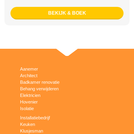
BEKIJK & BOEK
Aanemer
Architect
Badkamer renovatie
Behang verwijderen
Elektricien
Hovenier
Isolatie
Installatiebedrijf
Keuken
Klusjesman