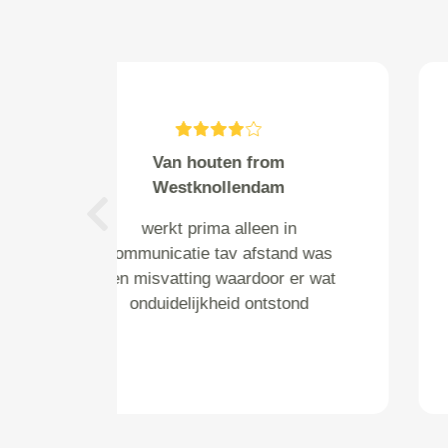
PJS from Amsterdam
Goede service; Auto netjes
Previous
opgehaald volgens afspraak en
bespreking van de bevindingen
met een open en eerlijk advies.
Een aanrader voor IEDEREEN!
Toppie!!!