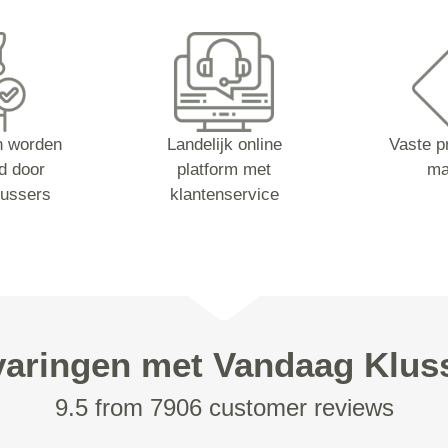
n worden
Landelijk online
Vaste pr
d door
platform met
ma
lussers
klantenservice
varingen met Vandaag Klus
9.5 from 7906 customer reviews