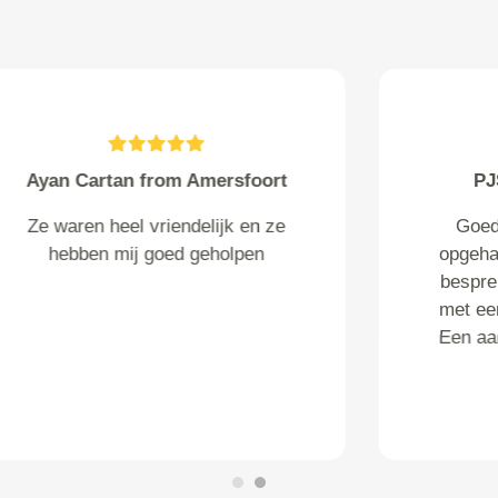
marni from
Geweldig en snel .Voor
herhaling vatbaar