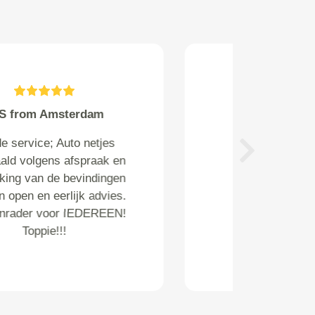
Redeker from
Heb alweer 3 jaar me apk en
Next
beurten laten regel door
vandaag en ben zeer tevreden
over hun geeft ze een dikke 10