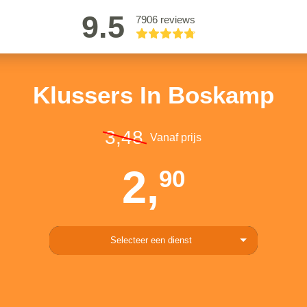
9.5
7906 reviews
Klussers In Boskamp
3,48
Vanaf prijs
2,
90
Selecteer een dienst