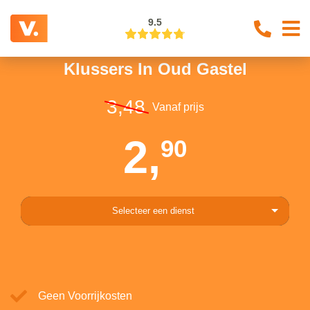
9.5
Klussers In Oud Gastel
3,48
Vanaf prijs
2,
90
Selecteer een dienst
Geen Voorrijkosten