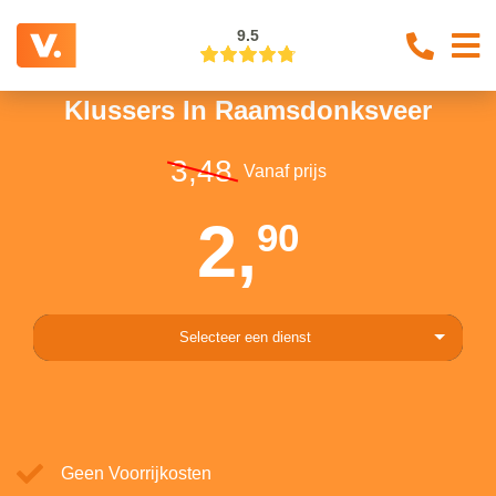
9.5
Klussers In Raamsdonksveer
3,48
Vanaf prijs
2,
90
Selecteer een dienst
Geen Voorrijkosten