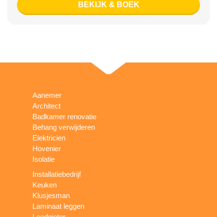
BEKIJK & BOEK
Aanemer
Architect
Badkamer renovatie
Behang verwijderen
Elektricien
Hovenier
Isolatie
Installatiebedrijf
Keuken
Klusjesman
Laminaat leggen
Loodgieter